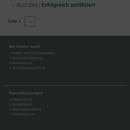
Erfolgreich zertifiziert
08.07.2014 |
Seite 1
Nächste Seite
››
Seitennummerierung
Wir bieten auch
» Notruf- und Serviceleitstelle
» Gebäudereinigung
» Revierdienst
» Veranstaltungsdienst
Dienstleistungen
» Objektschutz
» Revierdienst
» Alarmaufschaltung
» Pförtnerdienst