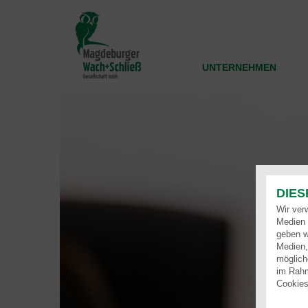
Direkt
zum
Inhalt
UNTERNEHMEN
DIES
Wir ver
Medien 
geben w
Medien,
möglich
im Rahm
Cookies