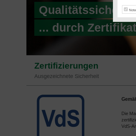
Qualitätssicheru
Notw
... durch Zertifik
Zertifizierungen
Ausgezeichnete Sicherheit
Gemäß 
Die Mag
zertifi
VdS-An