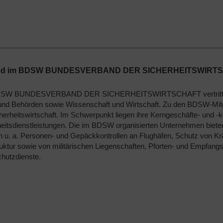
lied im BDSW BUNDESVERBAND DER SICHERHEITSWIRT
SW BUNDESVERBAND DER SICHERHEITSWIRTSCHAFT vertritt die In
k und Behörden sowie Wissenschaft und Wirtschaft. Zu den BDSW-Mit
herheitswirtschaft. Im Schwerpunkt liegen ihre Kerngeschäfte- und 
eitsdienstleistungen. Die im BDSW organisierten Unternehmen biete
 u. a. Personen- und Gepäckkontrollen an Flughäfen, Schutz von Kr
ruktur sowie von militärischen Liegenschaften, Pforten- und Empfangsd
hutzdienste.