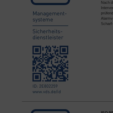
Nach d
Interve
prüfend
Alarmv
Scharf-
ISO 90