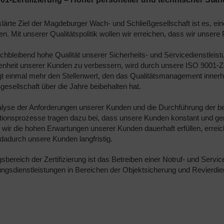
lärte Ziel der Magdeburger Wach- und Schließgesellschaft ist es, eine
len. Mit unserer Qualitätspolitik wollen wir erreichen, dass wir unse
ichbleibend hohe Qualität unserer Sicherheits- und Servicedienstleis
enheit unserer Kunden zu verbessern, wird durch unsere ISO 9001-Zerti
igt einmal mehr den Stellenwert, den das Qualitätsmanagement inne
gesellschaft über die Jahre beibehalten hat.
lyse der Anforderungen unserer Kunden und die Durchführung der be
tionsprozesse tragen dazu bei, dass unsere Kunden konstant und ge
wir die hohen Erwartungen unserer Kunden dauerhaft erfüllen, erre
dadurch unsere Kunden langfristig.
sbereich der Zertifizierung ist das Betreiben einer Notruf- und Servicel
ngsdienstleistungen in Bereichen der Objektsicherung und Revierdie