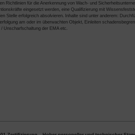
en Richtlinien für die Anerkennung von Wach- und Sicherheitsuntern
ntionskräfte eingesetzt werden, eine Qualifizierung mit Wissensfestste
en Stelle erfolgreich absolvieren. Inhalte sind unter anderem: Durch
erfolgung am oder im überwachten Objekt, Einleiten schadensbegre
 / Unscharfschaltung der EMA etc.
01-Zertifizierung – Hoher personeller und technischer Sta