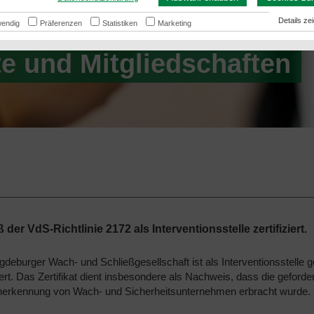
ng
Details
endig
Präferenzen
Statistiken
Marketing
ate und Mitgliedschaften
der VdS-Richtlinie 2172 als Interventionsstelle zertifiziert.
deburger Wach- und Schließgesellschaft ist als Interventionsstelle 
ziert. Das Zertifikat dient insbesondere als Nachweis, dass die geforder
erkennung von Wach- und Sicherheitsunternehmen erbracht wurde.