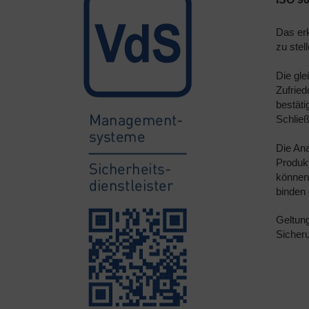
Das erk
zu stel
Die gle
Zufried
bestät
Schließ
Die Ana
Produk
können 
binden 
Geltung
Sicheru