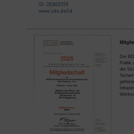
Mitg
Der BD
Politi
der Sic
Sicherh
gehören
Infrast
Werksc