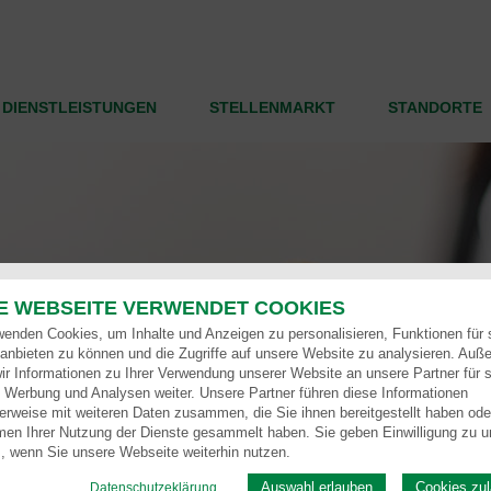
DIENSTLEISTUNGEN
STELLENMARKT
STANDORTE
E WEBSEITE VERWENDET COOKIES
wenden Cookies, um Inhalte und Anzeigen zu personalisieren, Funktionen für 
anbieten zu können und die Zugriffe auf unsere Website zu analysieren. Auß
ir Informationen zu Ihrer Verwendung unserer Website an unsere Partner für s
 Werbung und Analysen weiter. Unsere Partner führen diese Informationen
erweise mit weiteren Daten zusammen, die Sie ihnen bereitgestellt haben oder
en Ihrer Nutzung der Dienste gesammelt haben. Sie geben Einwilligung zu u
, wenn Sie unsere Webseite weiterhin nutzen.
Auswahl erlauben
Cookies zu
Datenschutzeklärung