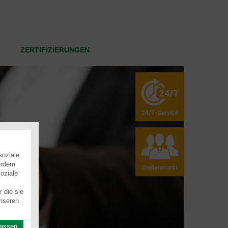
ZERTIFIZIERUNGEN
soziale
erdem
oziale
 die sie
nseren
lassen